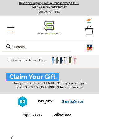
Next day Shipping with purchase over 50 EUR.
"Sign up for our newsletter”
Call
25 814140
Drink Better, Every Day.
Claim Your Gift.
Buy your BG BERLIN
ENDURO
luggage and get
your
GIFT * 2x BG BERLIN beach
towels