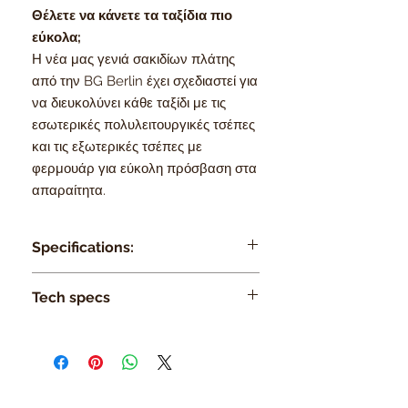
Θέλετε να κάνετε τα ταξίδια πιο
εύκολα;
Η νέα μας γενιά σακιδίων πλάτης
από την BG Berlin έχει σχεδιαστεί για
να διευκολύνει κάθε ταξίδι με τις
εσωτερικές πολυλειτουργικές τσέπες
και τις εξωτερικές τσέπες με
φερμουάρ για εύκολη πρόσβαση στα
απαραίτητα.
Specifications:
Dimensions: H38 x W30 x D10 cm
Tech specs
Weight:635g
SHOCK PROOF
Material: 100% Polyester
ANTI-THEFT
Capacity:18,8L
LAPTOP POCKET
1 Year Warranty
TABLET POCKET
QUICK ACCESS MOBILE POCKET