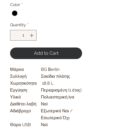
Color
*
Quantity
*
Add to Cart
Μάρκα
BG Βerlin
Συλλογή
Σακίδια πλάτης
Χωρητικότητα
18,8 L
Εγγύηση
Περιορισμένη (1 έτος)
Υλικό
Πολυεστερική ίνα
Διαθέτει λαβή
Ναί
Αδιάβροχο
Εξωτερικό Ναι /
Εσωτερικό Όχι
Θύρα USB
Ναί